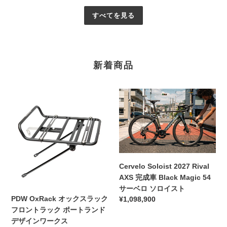
すべてを見る
新着商品
PDW
Cervelo
OxRack
Soloist
オ
2027
ッ
Rival
ク
AXS
ス
完
ラ
成
Cervelo Soloist 2027 Rival
ッ
車
AXS 完成車 Black Magic 54
ク
Black
サーベロ ソロイスト
フ
Magic
PDW OxRack オックスラック
通
¥1,098,900
ロ
54
フロントラック ポートランド
常
ン
サ
価
デザインワークス