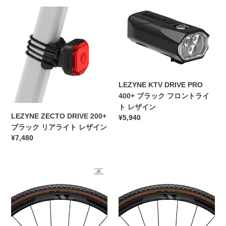
価
価
ー
ー
LEZYNE
格
LEZYNE
格
ク
ク
ZECTO
KTV
チ
チ
DRIVE
DRIVE
ュ
ュ
200+
PRO
ー
ー
ブ
400+
ブ
ブ
ラ
ブ
レ
レ
ッ
ラ
LEZYNE KTV DRIVE PRO
ス
ス
ク
ッ
400+ ブラック フロントライ
リ
フ
リ
ク
ト レザイン
ア
ロ
ア
フ
LEZYNE ZECTO DRIVE 200+
通
¥5,940
ホ
ン
ラ
ロ
ブラック リアライト レザイン
常
イ
ト
イ
ン
通
¥7,480
価
ー
ホ
ト
ト
常
格
ル
イ
レ
ラ
価
シ
ー
ザ
イ
ENVE
格
ENVE
マ
ル
イ
ト
HEX
HEX
ノ
シ
ン
レ
Carapace
グ
デ
マ
ザ
グ
ラ
ュ
ノ
イ
ラ
ベ
ラ
デ
ン
ベ
ル