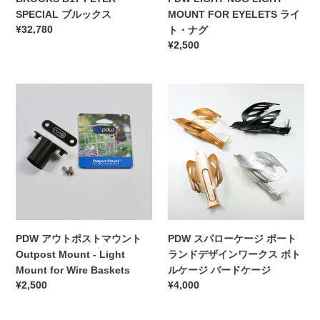
ナ
SPECIAL ブルックス
MOUNT FOR EYELETS ライ
グ
通
¥32,780
ト・ナグ
常
通
¥2,500
価
常
格
価
PDW
PDW
格
ア
ス
ウ
パ
ト
ロ
ポ
ー
ス
ケ
ト
ー
マ
ジ
ウ
ポ
ン
ー
PDW アウトポストマウント
PDW スパローケージ ポート
ト
ト
Outpost Mount - Light
ランドデザインワークス ボト
Outpost
ラ
Mount for Wire Baskets
ルケージ バードケージ
Mount
ン
通
¥2,500
通
¥4,000
-
ド
常
常
Light
デ
価
価