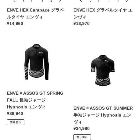
エ
ュ
ル
タ
ー
ラ
ENVE HEX Carapace グラベ
ENVE HEX グラベルタイヤ エ
タ
イ
ス
エ
ルタイヤ エンヴィ
ンヴィ
イ
ヤ
ー
通
¥14,960
通
¥13,970
ヤ
エ
ス
常
常
エ
ン
価
価
ン
ヴ
ENVE
格
ENVE
格
ヴ
ィ
×
×
ィ
ASSOS
ASSOS
GT
GT
SPRING
SUMMER
FALL
半
長
袖
袖
ジ
ENVE × ASSOS GT SPRING
ジ
ャ
FALL 長袖ジャージ
ャ
ー
Hypnosis エンヴィ
ENVE × ASSOS GT SUMMER
ー
ジ
通
¥38,940
半袖ジャージ Hypnosis エン
ジ
Hypnosis
常
ヴィ
売り切れ
Hypnosis
エ
価
通
¥34,980
エ
ン
格
常
売り切れ
ン
ヴ