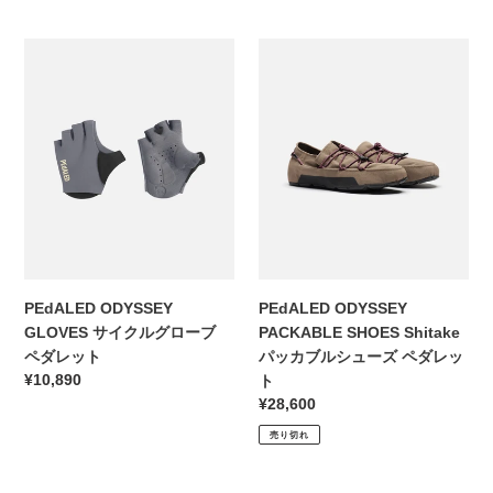
価
ヴ
ィ
格
ィ
PEdALED
PEdALED
ODYSSEY
ODYSSEY
GLOVES
PACKABLE
サ
SHOES
イ
Shitake
ク
パ
ル
ッ
グ
カ
ロ
ブ
ー
ル
ブ
シ
PEdALED ODYSSEY
PEdALED ODYSSEY
ペ
ュ
GLOVES サイクルグローブ
PACKABLE SHOES Shitake
ダ
ー
ペダレット
パッカブルシューズ ペダレッ
レ
ズ
通
¥10,890
ト
ッ
ペ
常
通
¥28,600
ト
ダ
価
常
レ
売り切れ
格
価
ッ
格
ト