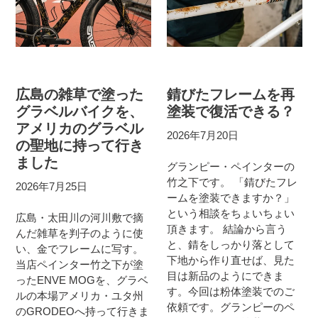
広島の雑草で塗った
錆びたフレームを再
グラベルバイクを、
塗装で復活できる？
アメリカのグラベル
2026年7月20日
の聖地に持って行き
ました
グランピー・ペインターの
竹之下です。 「錆びたフレ
2026年7月25日
ームを塗装できますか？」
という相談をちょいちょい
広島・太田川の河川敷で摘
頂きます。 結論から言う
んだ雑草を判子のように使
と、錆をしっかり落として
い、金でフレームに写す。
下地から作り直せば、見た
当店ペインター竹之下が塗
目は新品のようにできま
ったENVE MOGを、グラベ
す。今回は粉体塗装でのご
ルの本場アメリカ・ユタ州
依頼です。グランピーのペ
のGRODEOへ持って行きま