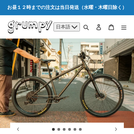
コ
お昼１２時までの注文は当日発送（水曜・木曜日除く）
ン
テ
ン
検索
ログイン
カート
日本語
ツ
に
ス
キ
ッ
プ
す
る