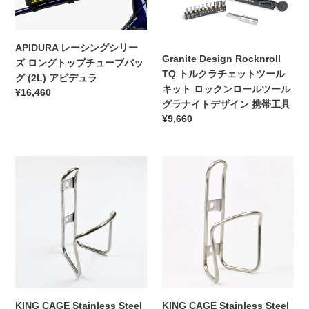
（イ
（レ
ン
ト
エ
ッ
グ
ル
ロ
ド）
シ
ク
APIDURA レーシングシリー
ー）
リ
ラ
Granite Design Rocknroll
ズ ロングトップチューブバッ
ー
チ
TQ トルクラチェットツール
グ (2L) アピデュラ
ズ
ェ
キット ロックンロールツール
通
¥16,460
ロ
ッ
グラナイトデザイン 携帯工具
常
ン
ト
通
¥9,660
価
グ
ツ
常
格
ト
ー
価
ッ
ル
KING
KING
格
プ
キ
CAGE
CAGE
チ
ッ
Stainless
Stainless
ュ
ト
Steel
Steel
ー
ロ
Cage
Cage
ブ
ッ
(DROPPER)
(NORMAL)
バ
ク
キ
キ
ッ
ン
ン
ン
グ
ロ
グ
グ
(2L)
ー
ケ
ケ
KING CAGE Stainless Steel
KING CAGE Stainless Steel