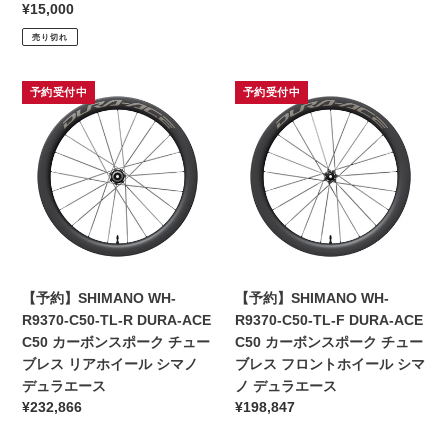
ト
ー
格
通
¥15,000
ラ
ベ
常
売り切れ
ッ
ロ
価
ク
ソ
格
ポ
ロ
【予
【予
予約受付中
予約受付中
ー
イ
約】
約】
ト
ス
SHIMANO
SHIMANO
ラ
ト
WH-
WH-
ン
R9370-
R9370-
ド
C50-
C50-
デ
TL-
TL-
ザ
R
F
イ
DURA-
DURA-
ン
ACE
ACE
【予約】SHIMANO WH-
【予約】SHIMANO WH-
ワ
C50
C50
R9370-C50-TL-R DURA-ACE
R9370-C50-TL-F DURA-ACE
ー
カ
カ
C50 カーボンスポーク チュー
C50 カーボンスポーク チュー
ク
ー
ー
ブレス リアホイール シマノ
ブレス フロントホイール シマ
ス
ボ
ボ
デュラエース
ノ デュラエース
ン
ン
通
¥232,866
通
¥198,847
ス
ス
常
常
ポ
ポ