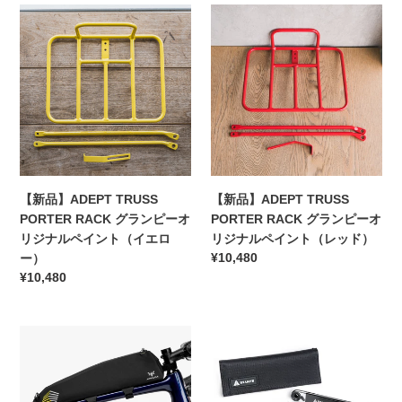
Mount
ザ
【新
格
【新
格
for
イ
品】
品】
Wire
ン
ADEPT
ADEPT
Baskets
ワ
TRUSS
TRUSS
ー
PORTER
PORTER
ク
RACK
RACK
ス
グ
グ
ボ
ラ
ラ
ト
ン
ン
ル
ピ
ピ
【新品】ADEPT TRUSS
【新品】ADEPT TRUSS
ケ
ー
ー
PORTER RACK グランピーオ
PORTER RACK グランピーオ
ー
オ
オ
リジナルペイント（イエロ
リジナルペイント（レッド）
ジ
リ
リ
通
¥10,480
ー）
バ
ジ
ジ
常
通
¥10,480
ー
ナ
ナ
価
常
ド
ル
ル
格
価
ケ
ペ
ペ
APIDURA
格
Granite
ー
イ
イ
レ
Design
ジ
ン
ン
ー
Rocknroll
ト
ト
シ
TQ