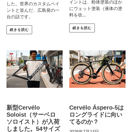
イントは、粉体塗装のほか
した。世界のカスタムペイ
にウェット塗装（液体の塗
ントと並んだ、広島発の一
料を吹...
台の話です。
続きを読む
続きを読む
新型Cervélo
Cervélo Áspero-5は
Soloist（サーベロ
ロングライドに向い
ソロイスト）が入荷
てるのか？
しました。54サイズ
2026年7月14日