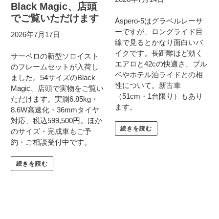
Black Magic、店頭
でご覧いただけます
Áspero-5はグラベルレーサ
ーですが、ロングライド目
2026年7月17日
線で見るとかなり面白いバ
イクです。長距離ほど効く
サーベロの新型ソロイスト
エアロと42cの快適さ、ブル
のフレームセットが入荷し
ベやホテル泊ライドとの相
ました。54サイズのBlack
性について。新古車
Magic、店頭で実物をご覧い
（51cm・1台限り）もあり
ただけます。実測6.85kg・
ます。
8.6W高速化・36mmタイヤ
対応、税込599,500円。ほか
続きを読む
のサイズ・完成車もご予
約・ご相談受付中です。
続きを読む