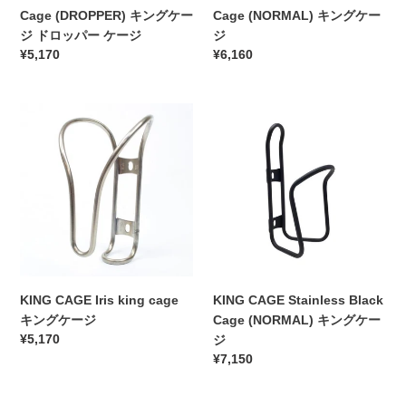
ア
ル
ー
ー
Cage (DROPPER) キングケー
Cage (NORMAL) キングケー
ピ
ツ
ジ
ジ
ジ ドロッパー ケージ
ジ
デ
ー
ド
通
¥5,170
通
¥6,160
ュ
ル
ロ
常
常
ラ
グ
ッ
価
価
ラ
パ
KING
格
KING
格
ナ
ー
CAGE
CAGE
イ
ケ
Iris
Stainless
ト
ー
king
Black
デ
ジ
cage
Cage
ザ
キ
(NORMAL)
イ
ン
キ
ン
グ
ン
携
ケ
グ
帯
ー
ケ
KING CAGE Iris king cage
KING CAGE Stainless Black
工
ジ
ー
キングケージ
Cage (NORMAL) キングケー
具
ジ
通
¥5,170
ジ
常
通
¥7,150
価
常
格
価