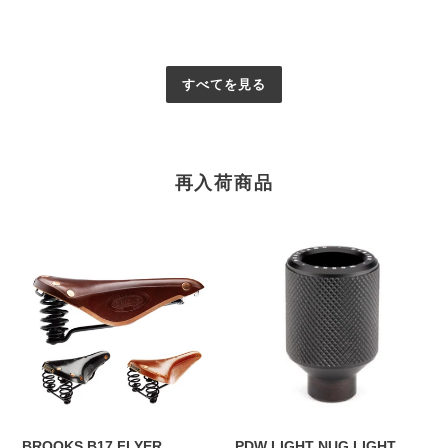
すべてを見る
再入荷商品
BROOKS
PDW
B17
LIGHT
FLYER
NUG
SPECIAL
LIGHT
ブ
MOUNT
ル
FOR
ッ
EYELETS
ク
ラ
ス
イ
ト・
BROOKS B17 FLYER
PDW LIGHT NUG LIGHT