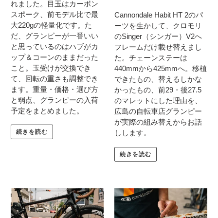
れました。目玉はカーボン
スポーク、前モデル比で最
Cannondale Habit HT 2のパ
大220gの軽量化です。た
ーツを生かして、クロモリ
だ、グランピーが一番いい
のSinger（シンガー）V2へ
と思っているのはハブがカ
フレームだけ載せ替えまし
ップ＆コーンのままだった
た。チェーンステーは
こと。玉受けが交換でき
440mmから425mmへ。移植
て、回転の重さも調整でき
できたもの、替えるしかな
ます。重量・価格・選び方
かったもの、前29・後27.5
と弱点、グランピーの入荷
のマレットにした理由を、
予定をまとめました。
広島の自転車店グランピー
が実際の組み替えからお話
続きを読む
しします。
続きを読む