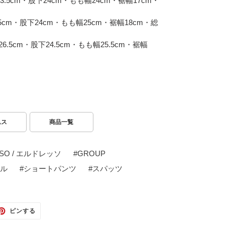
3.5cm・股下24cm・もも幅24cm・裾幅17cm・
5cm・股下24cm・もも幅25cm・裾幅18cm・総
6.5cm・股下24.5cm・もも幅25.5cm・裾幅
ムス
商品一覧
ESO / エルドレッソ
#
GROUP
ル
#
ショートパンツ
#
スパッツ
TTER
PINTEREST
ピンする
で
ピ