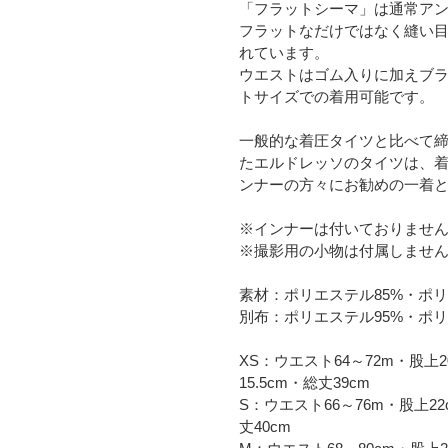
「フラットシーマ」は通常ア
フラットなだけではなく縫い
れています。
ウエストはゴム入りに加えブ
トサイズでの着用可能です。
一般的な着圧タイツと比べて
たエルドレッソのタイツは、
ンナーの方々にお勧めの一着
※インナーは付いておりませ
※撮影用の小物は付属しませ
素材：ポリエステル85%・ポリ
別布：ポリエステル95%・ポリ
XS：ウエスト64～72m・股上2
15.5cm・総丈39cm
S：ウエスト66～76m・股上22
丈40cm