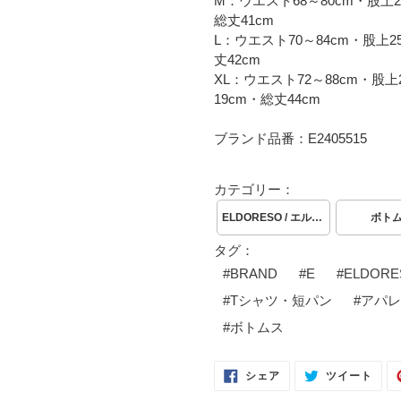
M：ウエスト68～80cm・股上2
総丈41cm
L：ウエスト70～84cm・股上2
丈42cm
XL：ウエスト72～88cm・股上2
19cm・総丈44cm
ブランド品番：E2405515
カテゴリー：
ELDORESO / エルドレッソ
ボト
タグ：
#
BRAND
#
E
#
ELDOR
#
Tシャツ・短パン
#
アパレ
#
ボトムス
FACEBOOK
TWI
シェア
ツイート
で
に
シ
投