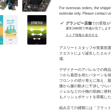
For overseas orders, the shippin
estimate only. Please contact us 
カ
グランピー店舗
での受取が
ー
通常24時間で準備が完了します
ト
ストア情報を表示する
に
商
アスリートスタッフや実業団
品
クエストにより誕生したエル
を
場。
追
加
デザイナーのアパレルでの商
す
ツから着想を得たパターンを
る
フロントの切り替えに加え、
腰から腿の動きに干渉しづら
ジェルなどの小物の収納に便
もメッシュポケットを搭載し
組み立ての縫製には「フラッ