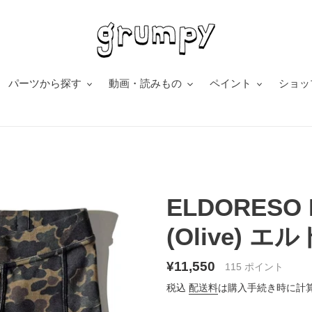
パーツから探す
動画・読みもの
ペイント
ショッ
ELDORESO Pa
(Olive) 
通
¥11,550
115
ポイント
常
税込
配送料
は購入手続き時に計
価