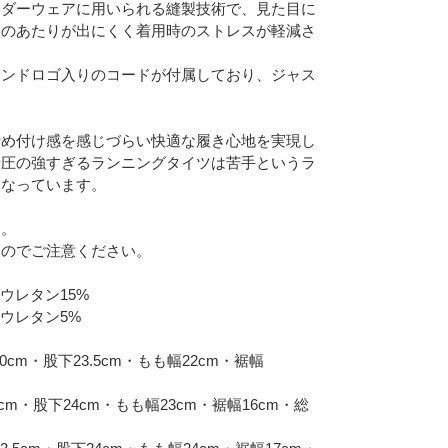
ンダーウェアに用いられる縫製技術で、見た目に
目のあたりが出にくく着用時のストレスが軽減さ
ランドロゴ入りのコードが付属しており、ジャス
締め付け感を感じづらい快適な履き心地を実現し
着圧の強すぎるランニングタイツは苦手というラ
となっています。
ん。
んのでご注意ください。
ウレタン15%
ウレタン5%
0cm・股下23.5cm・もも幅22cm・裾幅
cm・股下24cm・もも幅23cm・裾幅16cm・総