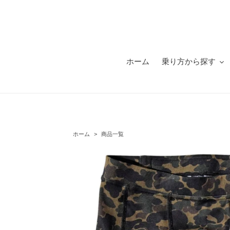
コ
ン
テ
ン
ツ
に
ホーム
乗り方から探す
ス
キ
ッ
プ
す
る
ホーム
>
商品一覧