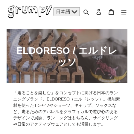
コ
ン
検索
ログイン
カート
日本語
テ
ン
ツ
に
ホーム
>
ブランド
>
E
>
ELDORESO / エルドレッソ
ス
コ
ELDORESO / エルドレ
キ
ッ
レ
ッソ
プ
す
ク
る
シ
「走ることを楽しむ」をコンセプトに掲げる日本のラン
ョ
ニングブランド、ELDORESO（エルドレッソ）。機能素
ン
材を使ったTシャツやショーツ、キャップ、ソックスな
ど、走るためのアパレルをグラフィカルで遊び心のある
:
デザインで展開。ランニングはもちろん、サイクリング
や日常のアクティブウェアとしても活躍します。