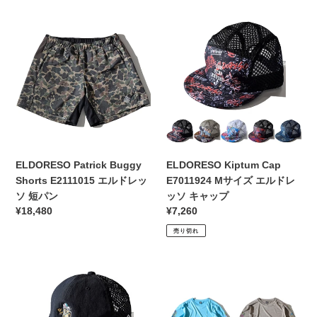
メ
格
格
ッ
ELDORESO
ELDORESO
シ
Patrick
Kiptum
ュ
Buggy
Cap
キ
Shorts
E7011924
ャ
E2111015
M
ッ
エ
サ
プ
ル
イ
ド
ズ
レ
エ
ッ
ル
ELDORESO Patrick Buggy
ELDORESO Kiptum Cap
ソ
ド
Shorts E2111015 エルドレッ
E7011924 Mサイズ エルドレ
短
レ
ソ 短パン
ッソ キャップ
パ
ッ
通
¥18,480
通
¥7,260
ン
ソ
常
常
売り切れ
キ
価
価
ャ
格
格
ッ
ELDORESO
ELDORESO
プ
Beerman
Speedmax
Cap
Long
E7012224
T