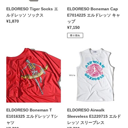
ソ
ソ
ELDORESO Tiger Socks エ
ELDORESO Boneman Cap
ッ
キ
ルドレッソ ソックス
E7014225 エルドレッソ キャ
ク
ャ
通
¥1,870
ップ
ス
ッ
常
通
¥7,150
プ
価
常
売り切れ
格
価
格
ELDORESO
ELDORESO
Boneman
Airwalk
T
Sleeveless
E1016325
E1220715
エ
エ
ル
ル
ド
ド
レ
レ
ッ
ッ
ソ
ソ
ELDORESO Boneman T
ELDORESO Airwalk
T
ス
E1016325 エルドレッソ Tシ
Sleeveless E1220715 エルド
シ
リ
ャツ
レッソ スリーブレス
ャ
ー