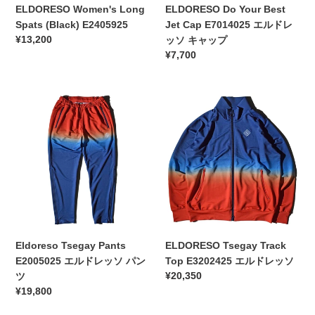
ド
ELDORESO Women's Long
ELDORESO Do Your Best
レ
Spats (Black) E2405925
Jet Cap E7014025 エルドレ
ッ
通
¥13,200
ッソ キャップ
ソ
常
通
¥7,700
キ
価
常
ャ
格
価
ッ
Eldoreso
ELDORESO
格
プ
Tsegay
Tsegay
Pants
Track
E2005025
Top
エ
E3202425
ル
エ
ド
ル
レ
ド
ッ
レ
ソ
ッ
Eldoreso Tsegay Pants
ELDORESO Tsegay Track
パ
ソ
E2005025 エルドレッソ パン
Top E3202425 エルドレッソ
ン
通
¥20,350
ツ
ツ
常
通
¥19,800
価
常