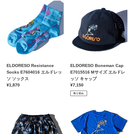
ク
プ
ELDORESO
ELDORESO
Resistance
Boneman
Socks
Cap
E7604016
E7015516
エ
M
ル
サ
ド
イ
レ
ズ
ッ
エ
ソ
ル
ELDORESO Resistance
ELDORESO Boneman Cap
ソ
ド
Socks E7604016 エルドレッ
E7015516 Mサイズ エルドレ
ッ
レ
ソ ソックス
ッソ キャップ
ク
ッ
通
¥1,870
通
¥7,150
ス
ソ
常
常
売り切れ
キ
価
価
ャ
格
格
ッ
ELDORESO
ELDORESO
プ
Radcliffe
Boneman
Shorts
Tee
E2112316
E1018616