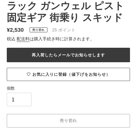
ラック ガンウェル ピスト
固定ギア 街乗り スキッド
通
¥2,530
25
ポイント
売り切れ
常
税込
配送料
は購入手続き時に計算されます。
価
格
再入荷したらメールでお知らせします
♡ お気に入りに登録（値下げをお知らせ）
個数
売り切れ