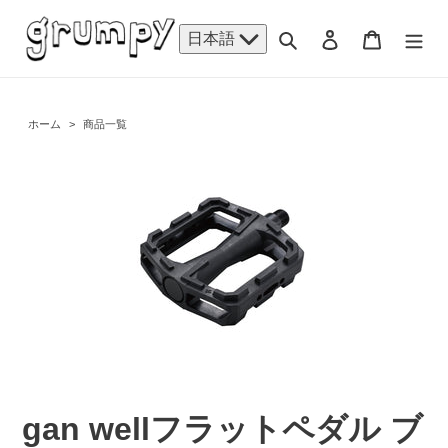
コ
ン
検索
ログイン
カート
日本語
テ
ン
ツ
に
ホーム
>
商品一覧
ス
キ
ッ
プ
す
る
gan wellフラットペダル ブ