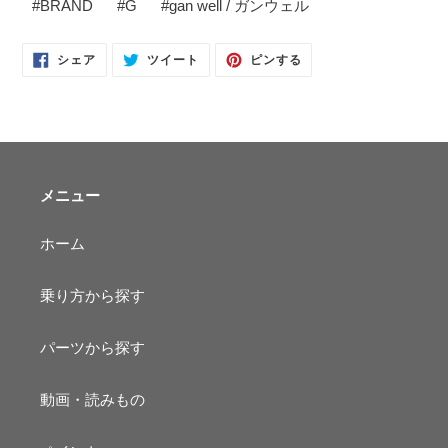
#
BRAND
#
G
#
gan well / ガンウェル
FACEBOOK
TWITTER
PINTEREST
シェア
ツイート
ピンする
で
に
で
シ
投
ピ
ェ
稿
ン
ア
す
す
す
る
る
る
メニュー
ホーム
乗り方から探す
パーツから探す
動画・読みもの