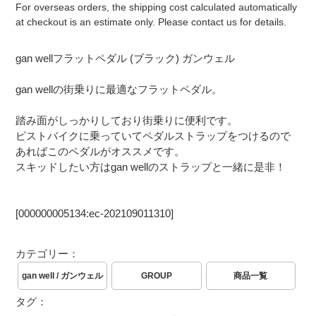
For overseas orders, the shipping cost calculated automatically
at checkout is an estimate only. Please contact us for details.
カ
gan wellフラットペダル (ブラック) ガンウェル
ー
ト
gan wellの街乗りに最適なフラットペダル。
に
商
踏み面がしっかりしており街乗りに便利です。
品
ピストバイクに乗っていてペダルストラップをつけるので
を
あればこのペダルがオススメです。
追
スキッドしたい方はgan wellのストラップと一緒に是非！
加
す
る
[000000005134:ec-202109011310]
カテゴリー：
gan well / ガンウェル
GROUP
商品一覧
タグ：