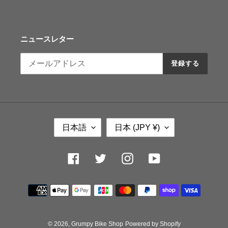
ニュースレター
登録する
言
国
日本語
日本 (JPY ¥)
語
/
地
域
Facebook
Twitter
Instagram
YouTube
決
済
方
法
© 2026,
Grumpy Bike Shop
Powered by Shopify