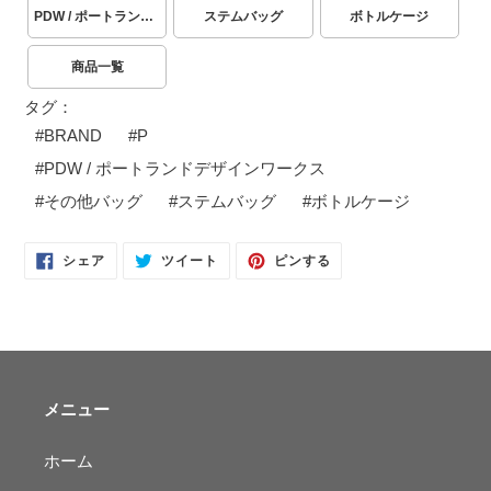
PDW / ポートランドデザインワークス
ステムバッグ
ボトルケージ
商品一覧
タグ：
#
BRAND
#
P
#
PDW / ポートランドデザインワークス
#
その他バッグ
#
ステムバッグ
#
ボトルケージ
FACEBOOK
TWITTER
PINTEREST
シェア
ツイート
ピンする
で
に
で
シ
投
ピ
ェ
稿
ン
ア
す
す
す
る
る
る
メニュー
ホーム