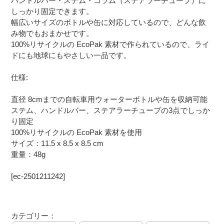
ハンドルバー・ステム・コラム（ステアラーチューブ）に
を
しっかり固定できます。
追
幅広いサイズのボトルや缶に対応しているので、どんな飲
加
す
み物でもおまかせです。
る
100%リサイクルの EcoPak 素材で作られているので、ライ
ドにも地球にもやさしい一品です。
仕様:
直径 8cmまでの自転車用ウォーターボトルや缶を収納可能
ステム、ハンドルバー、ステアラーチューブの3点でしっか
り固定
100%リサイクルの EcoPak 素材を使用
サイズ：11.5 x 8.5 x 8.5 cm
重量：48g
[ec-2501211242]
カテゴリー：