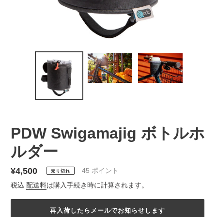
PDW Swigamajig ボトルホ
ルダー
通
¥4,500
45
ポイント
売り切れ
常
税込
配送料
は購入手続き時に計算されます。
価
格
再入荷したらメールでお知らせします