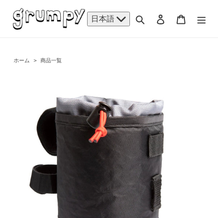
コ
ン
検索
ログイン
カート
日本語
テ
ン
ツ
に
ホーム
>
商品一覧
ス
キ
ッ
プ
す
る