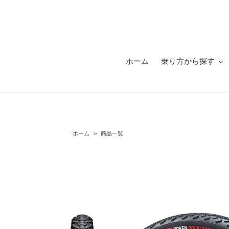
コ
ン
テ
ン
ツ
に
ホーム
乗り方から探す
ス
キ
ッ
プ
す
る
ホーム
>
商品一覧