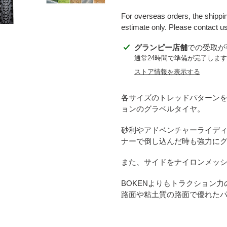
For overseas orders, the shippin
estimate only. Please contact us 
カ
グランピー店舗
での受取が
ー
通常24時間で準備が完了します
ト
ストア情報を表示する
に
商
各サイズのトレッドパターン
品
ョンのグラベルタイヤ。
を
追
砂利やアドベンチャーライデ
加
ナーで倒し込んだ時も強力に
す
る
また、サイドをナイロンメッ
BOKENよりもトラクション力の
路面や粘土質の路面で優れた