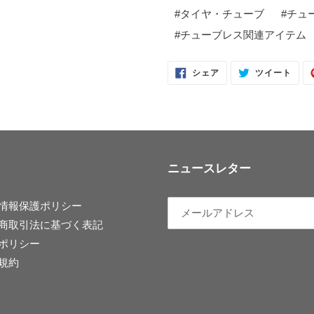
#
タイヤ・チューブ
#
チュ
#
チューブレス関連アイテム
FACEBOOK
TWI
シェア
ツイート
で
に
シ
投
ェ
稿
ア
す
す
る
る
ニュースレター
情報保護ポリシー
商取引法に基づく表記
ポリシー
規約