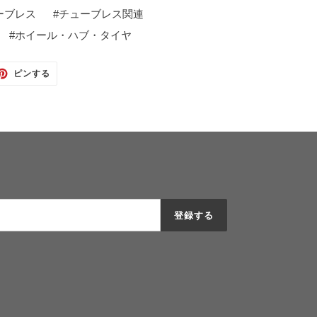
ーブレス
#
チューブレス関連
#
ホイール・ハブ・タイヤ
TTER
PINTEREST
ピンする
で
ピ
ン
す
る
登録する