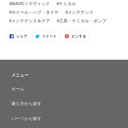
#
MAVIC / マヴィック
#
ケミカル
#
ホイール・ハブ・タイヤ
#
メンテナンス
#
メンテナンス＆ケア
#
工具・ケミカル・ポンプ
FACEBOOK
TWITTER
PINTEREST
シェア
ツイート
ピンする
で
に
で
シ
投
ピ
ェ
稿
ン
ア
す
す
す
る
る
る
メニュー
ホーム
乗り方から探す
パーツから探す