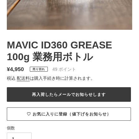
MAVIC ID360 GREASE
100g 業務用ボトル
通
¥4,950
49
ポイント
売り切れ
常
税込
配送料
は購入手続き時に計算されます。
価
格
再入荷したらメールでお知らせします
♡ お気に入りに登録（値下げをお知らせ）
個数