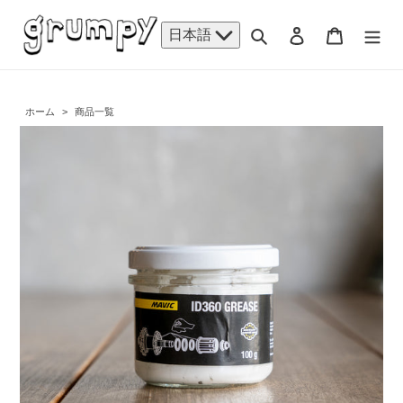
コ
ン
検索
ログイン
カート
日本語
テ
ン
ツ
に
ホーム
>
商品一覧
ス
キ
ッ
プ
す
る