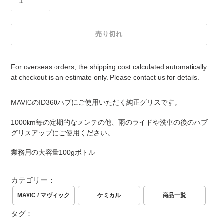
売り切れ
For overseas orders, the shipping cost calculated automatically
at checkout is an estimate only. Please contact us for details.
カ
MAVICのID360ハブにご使用いただく純正グリスです。
ー
ト
1000km毎の定期的なメンテの他、雨のライドや洗車の後のハブ
に
グリスアップにご使用ください。
商
品
業務用の大容量100gボトル
を
追
加
カテゴリー：
す
MAVIC / マヴィック
ケミカル
商品一覧
る
タグ：