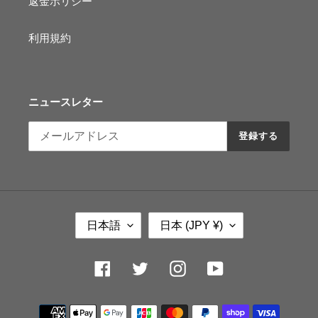
返金ポリシー
利用規約
ニュースレター
登録する
言
国
日本語
日本 (JPY ¥)
語
/
地
域
Facebook
Twitter
Instagram
YouTube
決