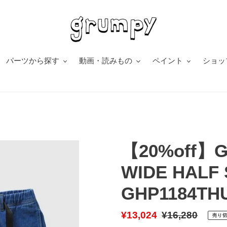
パーツから探す
動画・読みもの
ペイント
ショッ
【20%off】
WIDE HALF
GHP1184TH
販
¥13,024
通
¥16,280
売り