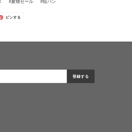
ス
#
夏物セール
#
短パン
TTER
PINTEREST
ピンする
で
ピ
ン
す
る
登録する