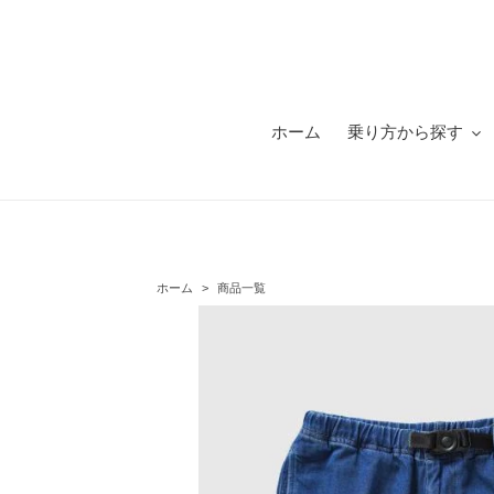
コ
ン
テ
ン
ツ
に
ホーム
乗り方から探す
ス
キ
ッ
プ
す
る
ホーム
>
商品一覧