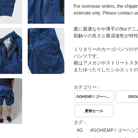
For overseas orders, the shippin
estimate only. Please contact us 
カ
夏に最適なやや薄手の9ozデ
ー
肌触りの良さと吸湿速乾が特
ト
に
ミリタリーのカーゴパンツの
商
パンツです。
品
裾はアメカジやストリートス
を
またゆったりしたシルエット
追
加
す
カテゴリー：
る
GOHEMP / ゴーヘンプ
GRO
夏物セール
タグ：
#
G
#
GOHEMP / ゴーヘン