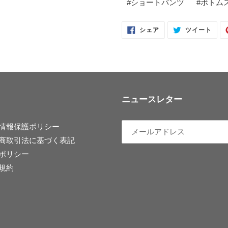
#
ショートパンツ
#
ボトム
FACEBOOK
TWI
シェア
ツイート
で
に
シ
投
ェ
稿
ア
す
す
る
る
ニュースレター
情報保護ポリシー
商取引法に基づく表記
ポリシー
規約