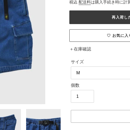
売
常
税込
配送料
は購入手続き時に計
価
価
格
格
再入荷し
♡ お気に
＋
在庫確認
サイズ
個数