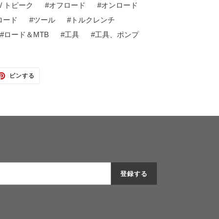
 / トピーク
#
オフロード
#
オンロード
ロード
#
ツール
#
トルクレンチ
#
ロード＆MTB
#
工具
#
工具、ポンプ
TTER
PINTEREST
ピンする
で
ピ
ン
す
る
登録する