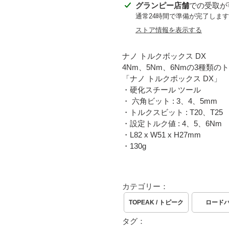
カ
グランピー店舗
での受取が
ー
通常24時間で準備が完了します
ト
ストア情報を表示する
に
商
ナノ トルクボックス DX
品
4Nm、5Nm、6Nmの3種類
を
「ナノ トルクボックス DX」
追
・硬化スチール ツール
加
・ 六角ビット : 3、4、5mm
す
・トルクスビット : T20、T25
る
・設定トルク値 : 4、5、6Nm
・L82 x W51 x H27mm
・130g
カテゴリー：
TOPEAK / トピーク
ロード
タグ：