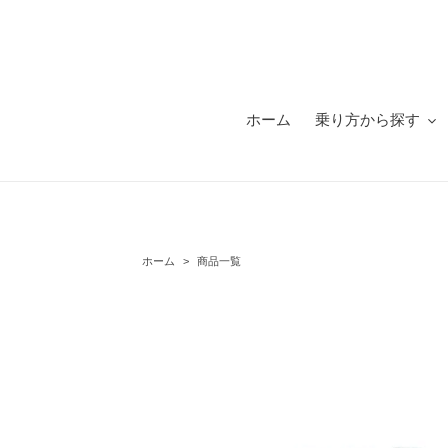
コ
ン
テ
ン
ツ
に
ホーム
乗り方から探す
ス
キ
ッ
プ
す
る
ホーム
>
商品一覧