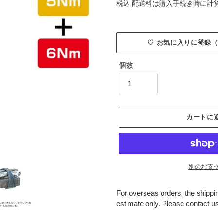
常
税込
配送料
は購入手続き時に計
価
格
♡ お気に入りに登録
個数
カートに
別のお支
For overseas orders, the shippin
estimate only. Please contact us 