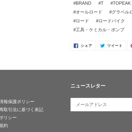
#
BRAND
#
T
#
TOPEAK
#
オールロード
#
グラベル
#
ロード
#
ロードバイク
#
工具・ケミカル・ポンプ
FACEBOOK
TWI
シェア
ツイート
で
に
シ
投
ェ
稿
ア
す
す
る
る
ニュースレター
情報保護ポリシー
商取引法に基づく表記
ポリシー
規約