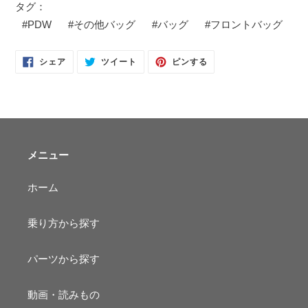
タグ：
#
PDW
#
その他バッグ
#
バッグ
#
フロントバッグ
FACEBOOK
TWITTER
PINTEREST
シェア
ツイート
ピンする
で
に
で
シ
投
ピ
ェ
稿
ン
ア
す
す
す
る
る
る
メニュー
ホーム
乗り方から探す
パーツから探す
動画・読みもの