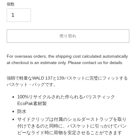
個数
売り切れ
For overseas orders, the shipping cost calculated automatically
at checkout is an estimate only. Please contact us for details.
カ
強靱で軽量なWALD 137と139バスケットに完璧にフィットする
ー
バスケット・バッグです。
ト
に
100%リサイクルされた作られる
バリスティック
商
EcoPak素材製
品
防水
を
追
サイドクリップは付属のショルダーストラップを取り
加
付けできるのと同時に、バスケットに引っかけてバン
す
ピーなライド時に荷物を安定させることができます