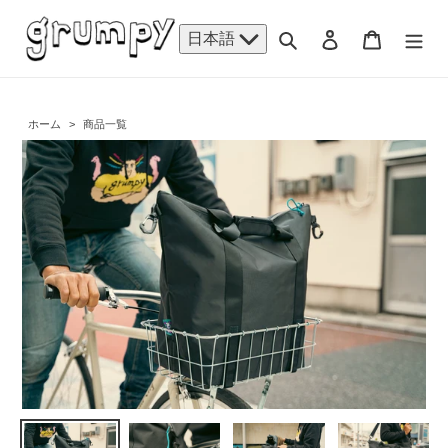
コ
ン
検索
ログイン
カート
日本語
テ
ン
ツ
に
ホーム
>
商品一覧
ス
キ
ッ
プ
す
る