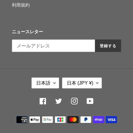
利用規約
ニュースレター
登録する
言
国
日本語
日本 (JPY ¥)
語
/
地
域
Facebook
Twitter
Instagram
YouTube
決
済
方