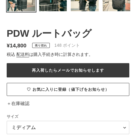
PDW ルートバッグ
通
¥14,800
148
ポイント
売り切れ
常
税込
配送料
は購入手続き時に計算されます。
価
格
再入荷したらメールでお知らせします
♡ お気に入りに登録（値下げをお知らせ）
＋
在庫確認
サイズ