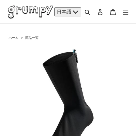
コ
ン
検索
ログイン
カート
日本語
テ
ン
ツ
に
ホーム
>
商品一覧
ス
キ
ッ
プ
す
る