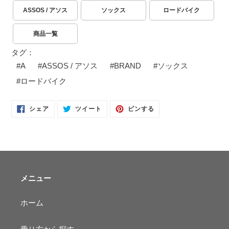
ASSOS / アソス
ソックス
ロードバイク
商品一覧
タグ：
#
A
#
ASSOS / アソス
#
BRAND
#
ソックス
#
ロードバイク
FACEBOOK
TWITTER
PINTEREST
シェア
ツイート
ピンする
で
に
で
シ
投
ピ
ェ
稿
ン
ア
す
す
す
る
る
る
メニュー
ホーム