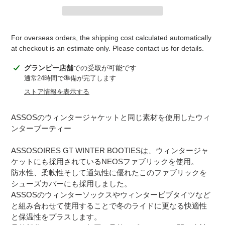
For overseas orders, the shipping cost calculated automatically
at checkout is an estimate only. Please contact us for details.
カ
グランピー店舗
での受取が可能です
ー
通常24時間で準備が完了します
ト
ストア情報を表示する
に
商
ASSOSのウィンタージャケットと同じ素材を使用したウィ
品
ンターブーティー
を
追
ASSOSOIRES GT WINTER BOOTIESは、ウィンタージャ
加
ケットにも採用されているNEOSファブリックを使用。
す
防水性、柔軟性そして通気性に優れたこのファブリックを
る
シューズカバーにも採用しました。
ASSOSのウィンターソックスやウィンタービブタイツなど
と組み合わせて使用することで冬のライドに更なる快適性
と保温性をプラスします。