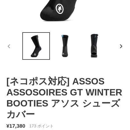
前
次
の
の
ス
ス
ラ
ラ
イ
イ
[ネコポス対応] ASSOS
ド
ド
ASSOSOIRES GT WINTER
BOOTIES アソス シューズ
カバー
通
¥17,380
173
ポイント