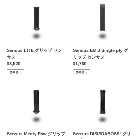
Sensus
Sensus
LITE
EM.J
グ
Single
リ
ply
ッ
グ
プ
リ
セ
ッ
Sensus LITE グリップ セン
Sensus EM.J Single ply グ
ン
プ
サス
リップ センサス
サ
セ
通
¥3,520
通
¥1,760
ス
ン
常
常
売り切れ
売り切れ
サ
価
価
ス
格
格
Sensus
Sensus
Meaty
DISISDABOSS!
Paw
グ
グ
リ
リ
ッ
ッ
プ
プ
セ
Sensus Meaty Paw グリップ
Sensus DISISDABOSS! グリ
セ
ン