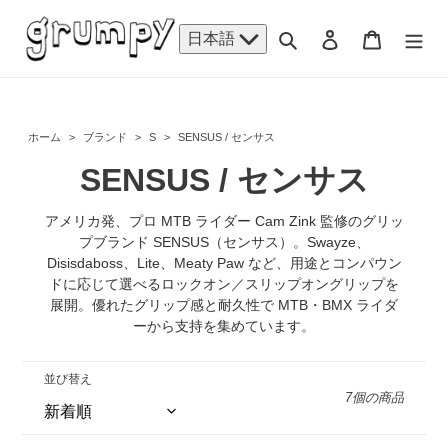
コ
ン
検索
ログイン
カート
日本語
テ
ン
ツ
に
ホーム
>
ブランド
>
S
>
SENSUS / センサス
ス
キ
コ
SENSUS / センサス
ッ
プ
レ
アメリカ発、プロ MTB ライダー Cam Zink 監修のグリッ
す
プブランド SENSUS（センサス）。Swayze、
ク
る
Disisdaboss、Lite、Meaty Paw など、用途とコンパウン
シ
ドに応じて選べるロックオン／スリップオングリップを
展開。優れたグリップ感と耐久性で MTB・BMX ライダ
ョ
ーから支持を集めています。
ン
並び替え
:
7個の商品