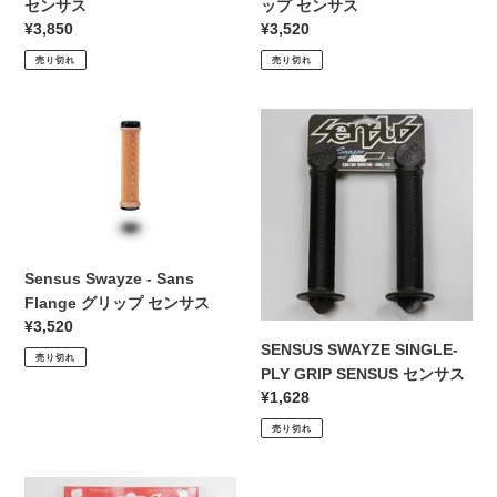
センサス
ップ センサス
ン
サ
通
¥3,850
通
¥3,520
サ
ス
常
常
売り切れ
売り切れ
ス
価
価
格
格
Sensus
SENSUS
Swayze
SWAYZE
-
SINGLE-
Sans
PLY
Flange
GRIP
グ
SENSUS
リ
セ
Sensus Swayze - Sans
ッ
ン
Flange グリップ センサス
プ
サ
通
¥3,520
セ
ス
SENSUS SWAYZE SINGLE-
常
売り切れ
ン
価
PLY GRIP SENSUS センサス
サ
格
通
¥1,628
ス
常
売り切れ
価
格
SENSUS