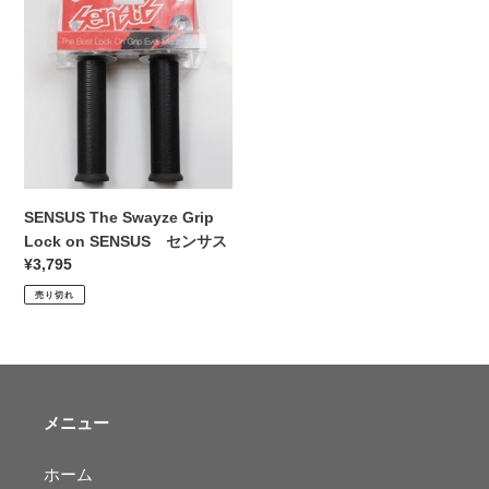
The
Swayze
Grip
Lock
on
SENSUS
セ
ン
サ
SENSUS The Swayze Grip
ス
Lock on SENSUS センサス
通
¥3,795
常
売り切れ
価
格
メニュー
ホーム