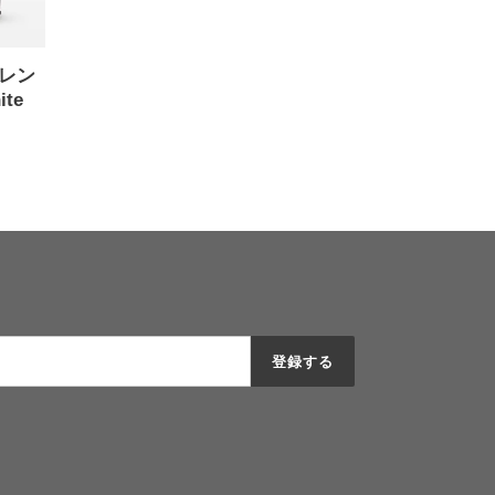
 (レン
te
登録する