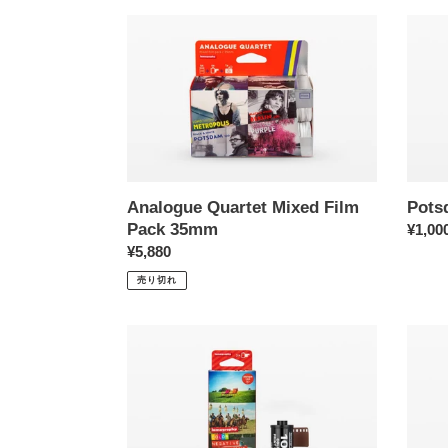
Analogue
Pots
Quartet
Kino
Mixed
35mm
Film
ISO
Pack
100
35mm
Analogue Quartet Mixed Film
Pots
Pack 35mm
通
¥1,00
通
¥5,880
常
常
価
売り切れ
価
格
格
Color
Lomog
Negative
Diana
35mm
F+
ISO
Came
100
&
3
Flash