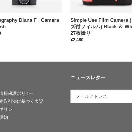
ズ
付
フ
graphy Diana F+ Camera
Simple Use Film Camera
ィ
ash
ズ付フィルム) Black ＆ Whi
ル
27枚撮り
0
ム)
通
¥2,480
Black
常
＆
価
White
格
27
枚
撮
ニュースレター
り
情報保護ポリシー
商取引法に基づく表記
ポリシー
規約