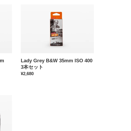
Lady
Grey
B&W
35mm
ISO
400
3
本
セ
mm
Lady Grey B&W 35mm ISO 400
ッ
3本セット
ト
通
¥2,680
常
価
格