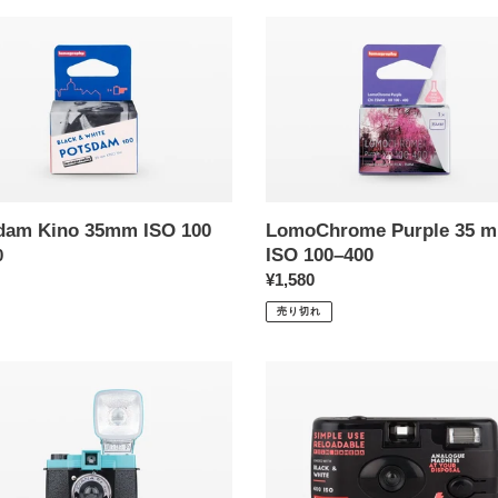
ョ
dam
LomoChrome
Purple
ン
35
mm
:
ISO
100–
400
dam Kino 35mm ISO 100
LomoChrome Purple 35 
ISO 100–400
0
通
¥1,580
常
売り切れ
価
格
raphy
Simple
Use
Film
ra
Camera
(レ
ン