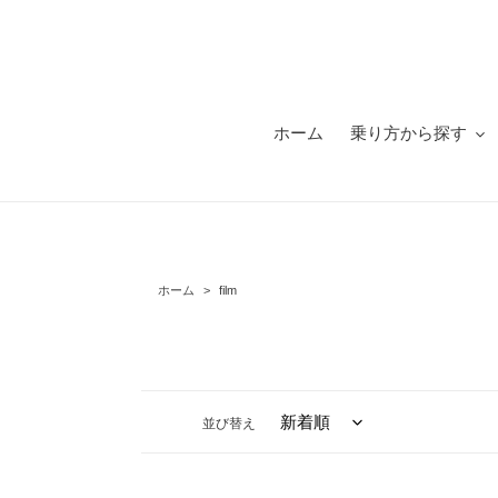
コ
ン
テ
ン
ツ
に
ホーム
乗り方から探す
ス
キ
ッ
プ
す
る
ホーム
>
film
並び替え