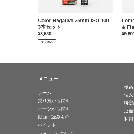
本
セ
ッ
Color Negative 35mm ISO 100
Lomo
ト
3本セット
& Fl
通
¥3,580
通
¥9,80
常
常
売り切れ
価
価
格
格
メニュー
検索
ホーム
個人
乗り方から探す
特定
パーツから探す
返金
動画・読みもの
利用
ペイント
ショップについて