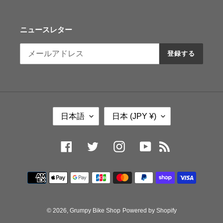
ニュースレター
登録する
言
国
日本語
日本 (JPY ¥)
語
/
地
域
Facebook
Twitter
Instagram
YouTube
RSS
決
済
方
法
© 2026,
Grumpy Bike Shop
Powered by Shopify