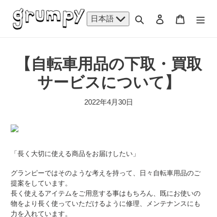
コ
ン
検索
ログイン
カート
日本語
テ
ン
ツ
に
【自転車用品の下取・買取
ス
サービスについて】
キ
ッ
プ
2022年4月30日
す
る
「長く大切に使える商品をお届けしたい」
グランピーではそのような考えを持って、日々自転車用品のご
提案をしています。
長く使えるアイテムをご用意する事はもちろん、既にお使いの
物をより長く使っていただけるように修理、メンテナンスにも
力を入れています。