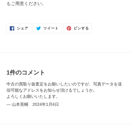
もご用意ください。
FACEBOOK
TWITTER
PINTEREST
シェア
ツイート
ピンする
で
に
で
シ
投
ピ
ェ
稿
ン
ア
す
す
す
る
る
る
1件のコメント
中古の買取り仮査定をお願いしたいのですが、写真データを送
信可能なアドレスをお知らせ頂けるでしょうか。
よろしくお願いいたします。
山本英輔
2024年1月6日