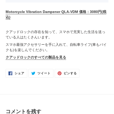
Motorcycle Vibration Dampener QLA-VDM 価格：3080円(税
込)
クアッドロックの存在を知って、スマホで充実した生活を送っ
ている人はたくさんいます。
スマホ最強アクセサリーを手に入れて、自転車ライフ(車もバイ
クも)を楽しんでください。
クアッドロックのすべての製品を見る
FACEBOOK
TWITTER
PINTEREST
シェア
ツイート
ピンする
で
に
で
シ
投
ピ
ェ
稿
ン
ア
す
す
す
る
る
る
コメントを残す