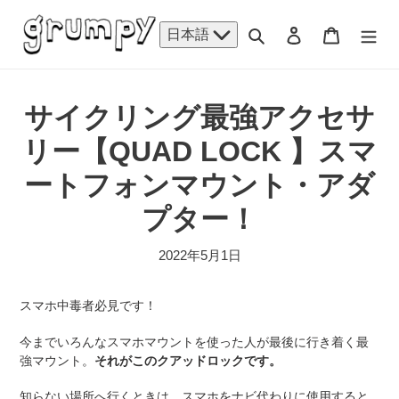
コ
ン
検索
ログイン
カート
日本語
テ
ン
ツ
に
サイクリング最強アクセサ
ス
リー【QUAD LOCK 】スマ
キ
ッ
ートフォンマウント・アダ
プ
す
プター！
る
2022年5月1日
スマホ中毒者必見です！
今までいろんなスマホマウントを使った人が最後に行き着く最
強マウント。
それがこのクアッドロックです。
知らない場所へ行くときは、スマホをナビ代わりに使用すると