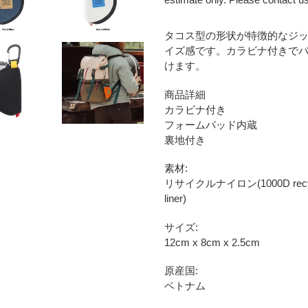
カ
タコス型の形状が特徴的なジッ
ー
イズ感です。カラビナ付きで
ト
けます。
に
商
商品詳細
品
カラビナ付き
を
フォームパッド内蔵
追
裏地付き
加
す
素材:
る
リサイクルナイロン(1000D recycled n
liner)
サイズ:
12cm x 8cm x 2.5cm
原産国:
ベトナム