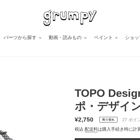
パーツから探す
動画・読みもの
ペイント
ショッ
TOPO Desig
ポ・デザイン
通
¥2,750
27
ポイ
売り切れ
常
税込
配送料
は購入手続き時に計
価