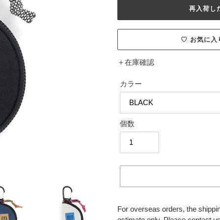
格
再入荷し
♡ お気に
＋
在庫確認
カラー
個数
For overseas orders, the shippin
estimate only. Please contact us 