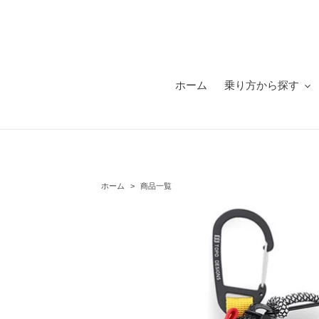
コ
ン
テ
ン
ツ
に
ホーム
乗り方から探す
ス
キ
ッ
プ
す
る
ホーム
>
商品一覧