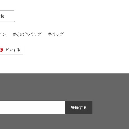
一覧
ザイン
#
その他バッグ
#
バッグ
TTER
PINTEREST
ピンする
で
ピ
ン
す
る
登録する