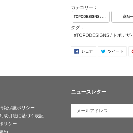
カテゴリー：
TOPODESIGNS / トポデザイン
商品
タグ：
#
TOPODESIGNS / トポデ
FACEBOOK
TWI
シェア
ツイート
で
に
シ
投
ェ
稿
ア
す
す
る
る
ニュースレター
情報保護ポリシー
商取引法に基づく表記
ポリシー
規約