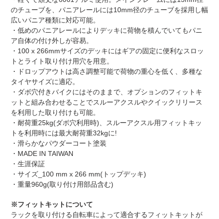
のチューブを、パニアレールには10mm径のチューブを採用し幅
広いパニア種類に対応可能。
・低めのパニアレールによりデッキに荷物を積んでいてもパニ
ア自体の付け外しが容易。
・100 x 266mmサイズのデッキにはギアの固定に便利なスロッ
トとライト取り付け用穴を用意。
・ドロップアウトは高さ調整可能で荷物の重心を低く、多種な
タイヤサイズに適応。
・ダボ穴付きバイクにはそのままで、オプションのフィットキ
ットと組み合わせることでスルーアクスルやクイックリリース
を利用した取り付けも可能。
・耐荷重25kg(ダボ穴利用時)、スルーアクスル用フィットキッ
トを利用時には最大耐荷重32kgに!
・滑らかなパウダーコート塗装
・MADE IN TAIWAN
・生涯保証
・サイズ_100 mm x 266 mm(トップデッキ)
・重量960g(取り付け用部品含む)
※フィットキットについて
ラックを取り付ける自転車によって適合するフィットキットが