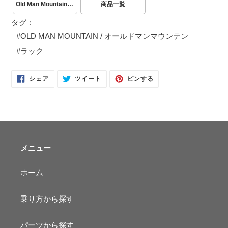
Old Man Mountain / オールドマンマウンテン
商品一覧
タグ：
#
OLD MAN MOUNTAIN / オールドマンマウンテン
#
ラック
FACEBOOK
TWITTER
PINTEREST
シェア
ツイート
ピンする
で
に
で
シ
投
ピ
ェ
稿
ン
ア
す
す
す
る
る
る
メニュー
ホーム
乗り方から探す
パーツから探す