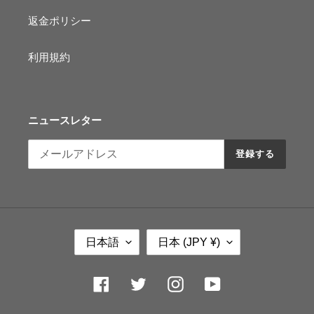
返金ポリシー
利用規約
ニュースレター
登録する
言
国
日本語
日本 (JPY ¥)
語
/
地
域
Facebook
Twitter
Instagram
YouTube