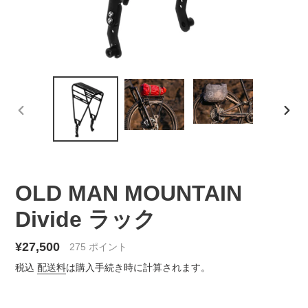
前
次
の
の
ス
ス
ラ
ラ
イ
イ
OLD MAN MOUNTAIN
ド
ド
Divide ラック
通
¥27,500
275
ポイント
常
税込
配送料
は購入手続き時に計算されます。
価
格