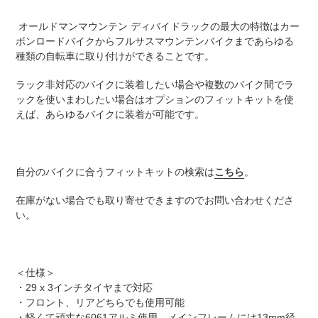
に
商
オールドマンマウンテン ディバイドラックの最大の特徴はカー
品
ボンロードバイクからフルサスマウンテンバイクまであらゆる
を
種類の自転車に取り付けができることです。
追
加
ラック非対応のバイクに装着したい場合や複数のバイク間でラ
す
ックを使いまわしたい場合はオプションのフィットキットを使
る
えば、あらゆるバイクに装着が可能です。
自分のバイクに合うフィットキットの検索は
こちら
。
在庫がない場合でも取り寄せできますのでお問い合わせくださ
い。
＜仕様＞
・29 x 3インチタイヤまで対応
・フロント、リアどちらでも使用可能
・軽くて頑丈な6061アルミ使用。メインフレームには13mm径