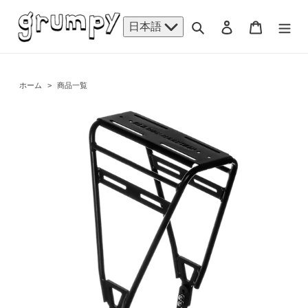
コ
ン
検索
ログイン
カート
日本語
テ
ン
ツ
に
ホーム
>
商品一覧
ス
キ
ッ
プ
す
る